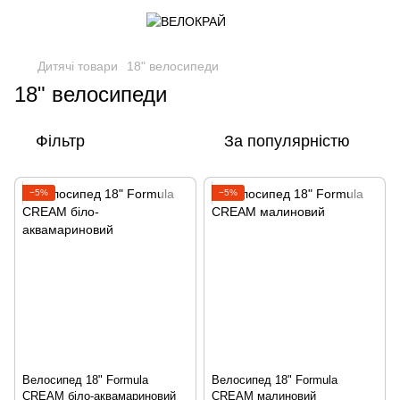
Дитячі товари
18" велосипеди
18" велосипеди
Фільтр
За популярністю
−5%
−5%
Велосипед 18" Formula
Велосипед 18" Formula
CREAM біло-аквамариновий
CREAM малиновий