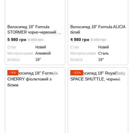
Велосипед 18" Formula
Велосипед 18" Formula ALICIA
STORMER чорно-червоний з
білий
жовтим
5 980 грн
4 980 грн
6 450 грн
5 350 грн
Стан
Новий
Стан
Новий
Матеріал рами
Алюміній
Матеріал рами
Сталь
Колеса
18"
Колеса
18"
−6%
−31%