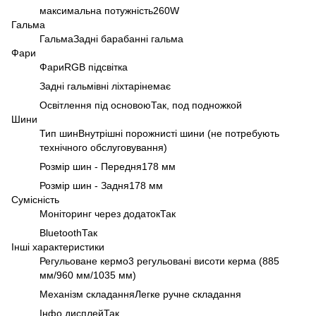
максимальна потужність260W
Гальма
ГальмаЗадні барабанні гальма
Фари
ФариRGB підсвітка
Задні гальмівні ліхтарінемає
Освітлення під основоюТак, под подножкой
Шини
Тип шинВнутрішні порожнисті шини (не потребують
технічного обслуговування)
Розмір шин - Передня178 мм
Розмір шин - Задня178 мм
Сумісність
Моніторинг через додатокТак
BluetoothТак
Інші характеристики
Регульоване кермо3 регульовані висоти керма (885
мм/960 мм/1035 мм)
Механізм складанняЛегке ручне складання
Інфо дисплейТак