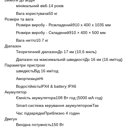
мінімальний вік6-14 років
Вага користувача50 кг
Розміри та вага
Розміри виробу - Розкладений910 x 400 x 1035 мм
Розміри виробу - Складений910 × 400 × 500 мм
Вага нетто10.7 кг
Діапазон
Теоретичний діапазонДо 17 км (10,6 миль)
Діапазон на максимальній швидкостіДо 16 км (16 км/год)
Параметри пристрою
швидкістьВід 16 км/год
АмортизаціяНі
ВодостійкістьIPX4 & battery IPX6
Акумулятор
Ємність акумулятора108 Вт·год (5000 мА·год)
Smart-система керування акумуляторомТак
Час підзарядкиПриблизно 4 годин
Двигун
Вихідна потужність150 Вт