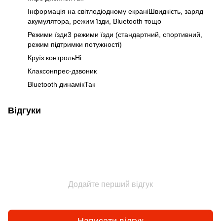
Інформація на світлодіодному екраніШвидкість, заряд
акумулятора, режим їзди, Bluetooth тощо
Режими їзди3 режими їзди (стандартний, спортивний,
режим підтримки потужності)
Круїз контрольНі
Клаксонпрес-дзвоник
Bluetooth динамікТак
Відгуки
Додайте перший відгук