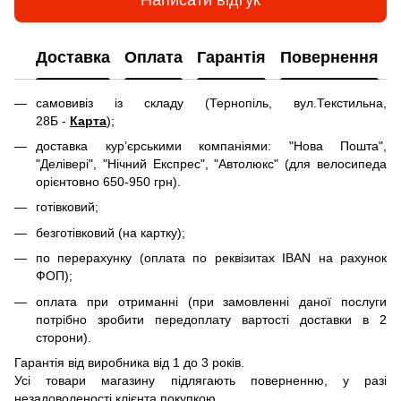
Написати відгук
Доставка
Оплата
Гарантія
Повернення
самовивіз із складу (Тернопіль, вул.Текстильна,
28Б -
Карта
);
доставка кур’єрськими компаніями: "Нова Пошта",
"Делівері", "Нічний Експрес", "Автолюкс" (для велосипеда
орієнтовно 650-950 грн).
готівковий;
безготівковий (на картку);
по перерахунку (оплата по реквізитах IBAN на рахунок
ФОП);
оплата при отриманні (при замовленні даної послуги
потрібно зробити передоплату вартості доставки в 2
сторони).
Гарантія від виробника від 1 до 3 років.
Усі товари магазину підлягають поверненню, у разі
незадоволеності клієнта покупкою.