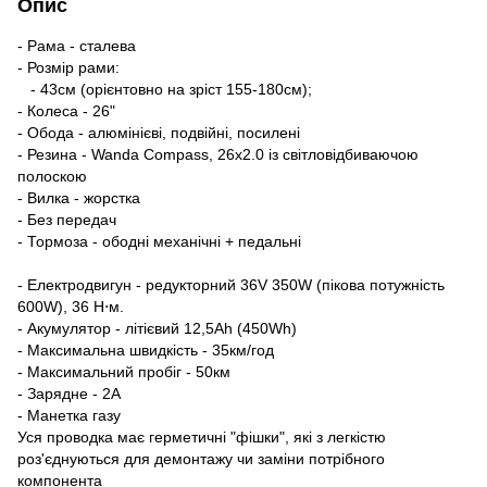
Опис
- Рама - сталева
- Розмір рами:
- 43см (орієнтовно на зріст 155-180см);
- Колеса - 26"
- Обода - алюмінієві, подвійні, посилені
- Резина - Wanda Compass, 26x2.0 із світловідбиваючою
полоскою
- Вилка - жорстка
- Без передач
- Тормоза - ободні механічні + педальні
- Електродвигун - редукторний 36V 350W (пікова потужність
600W), 36 Н⋅м.
- Акумулятор - літієвий 12,5Ah (450Wh)
- Максимальна швидкість - 35км/год
- Максимальний пробіг - 50км
- Зарядне - 2А
- Манетка газу
Уся проводка має герметичні "фішки", які з легкістю
роз'єднуються для демонтажу чи заміни потрібного
компонента