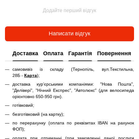
Додайте перший відгук
Написати відгук
Доставка
Оплата
Гарантія
Повернення
самовивіз із складу (Тернопіль, вул.Текстильна,
28Б -
Карта
);
доставка кур’єрськими компаніями: "Нова Пошта",
"Делівері", "Нічний Експрес", "Автолюкс" (для велосипеда
орієнтовно 650-950 грн).
готівковий;
безготівковий (на картку);
по перерахунку (оплата по реквізитах IBAN на рахунок
ФОП);
оплата при отриманні (при замовленні даної послуги