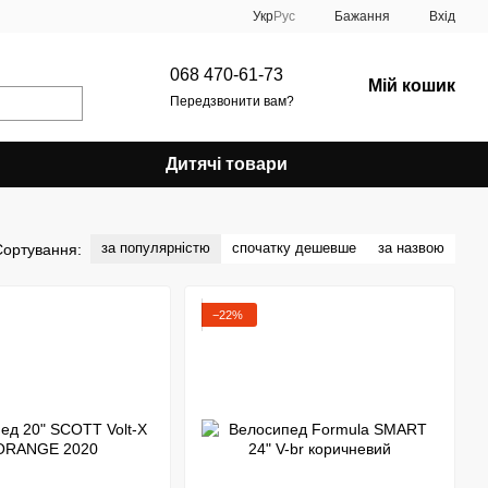
Укр
Рус
Бажання
Вхід
068 470-61-73
Мій кошик
Передзвонити вам?
Дитячі товари
за популярністю
спочатку дешевше
за назвою
Сортування:
−22%