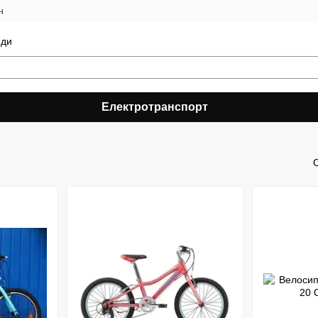
н
еди
Електротранспорт