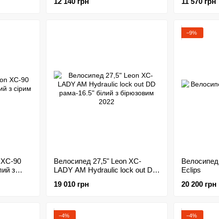
12 140 грн
11 570 грн
−9%
 XC-90
Велосипед 27,5" Leon XC-
Велосипед 2
лий з
LADY AM Hydraulic lock out DD
Eclips
рама-16.5" білий з бірюзовим
19 010 грн
20 200 грн
2022
−4%
−4%