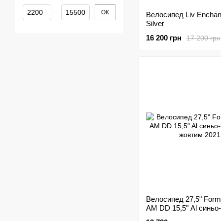
Від Ціна, грн
До Ціна, грн
ОК
Велосипед Liv Enchan
Silver
16 200 грн
17 200 грн
Велосипед 27,5" Form
AM DD 15,5" Al синьо-
жовтим 2021