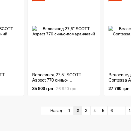
TT
Велосипед 27,5" SCOTT
Велосипед
Aspect 770 синьо-
Contessa A
помаранчевий
25 800 грн
27 780 грн
26 920 грн
Назад
1
2
3
4
5
6
...
1