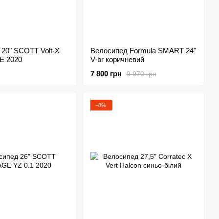
20" SCOTT Volt-X
Велосипед Formula SMART 24"
E 2020
V-br коричневий
7 800 грн
9 970 грн
−8%