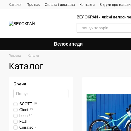
Перейти до основного контенту
Каталог
Про нас
Оплата і доставка
Контакти
Відгуки про магази
ВЕЛОКРАЙ - якісні велосип
Велосипеди
Головна
Каталог
Каталог
Бренд
SCOTT
16
Giant
15
Leon
17
FUJI
2
Corratec
2