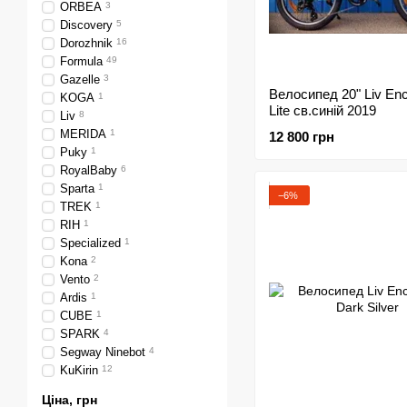
ORBEA
3
Discovery
5
Dorozhnik
16
Formula
49
Gazelle
3
Велосипед 20" Liv Enc
KOGA
1
Lite св.синій 2019
Liv
8
MERIDA
1
12 800 грн
Puky
1
RoyalBaby
6
Sparta
1
−6%
TREK
1
RIH
1
Specialized
1
Kona
2
Vento
2
Ardis
1
CUBE
1
SPARK
4
Segway Ninebot
4
KuKirin
12
Ціна, грн