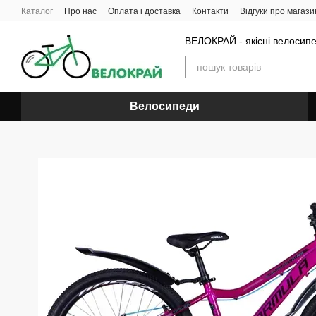
Перейти до основного контенту
Каталог
Про нас
Оплата і доставка
Контакти
Відгуки про магази
ВЕЛОКРАЙ - якісні велосип
Велосипеди