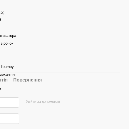
XS)
й
ртизатора
зірочок
 Tourney
механічні
нтія
Повернення
р
Увійти за допомогою