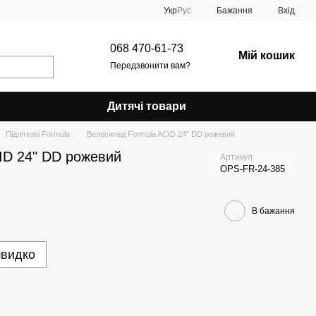
Укр
Рус
Бажання
Вхід
068 470-61-73
Мій кошик
Передзвонити вам?
Дитячі товари
Підліткові Formula
Велосипед Formula ACID 24" DD рожевий
ID 24" DD рожевий
Артикул
OPS-FR-24-385
В бажання
швидко