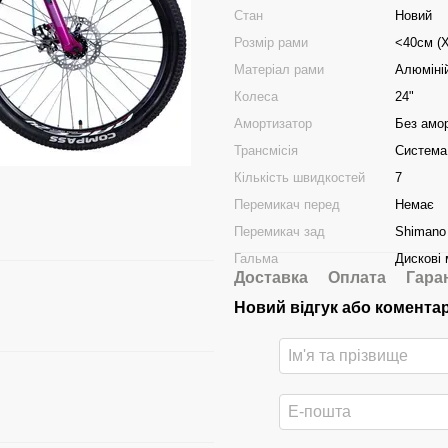
Стан
Новий
Розмір рами
<40см (
Матеріал рами
Алюміні
Колеса
24"
Амортизатор
Без амо
Трансмісія
Система 
Кількість швидкостей
7
Перемикач перед
Немає
Перемикач зад
Shimano
Гальма
Дискові 
Доставка
Оплата
Гара
Новий відгук або комента