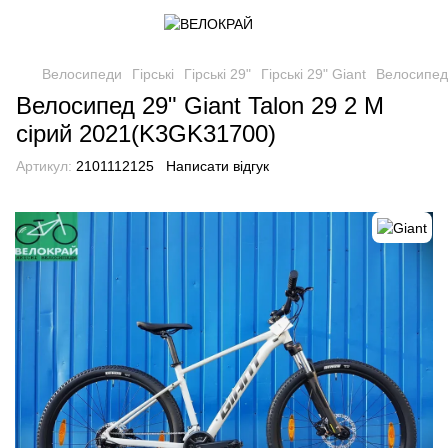
Велосипеди
Гірські
Гірські 29"
Гірські 29" Giant
Велосипед 
Велосипед 29" Giant Talon 29 2 M
сірий 2021(K3GK31700)
Артикул:
2101112125
Написати відгук