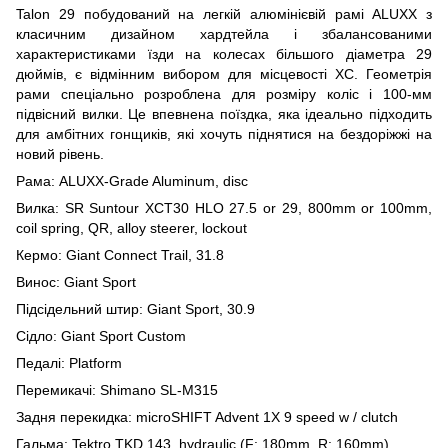
Talon 29 побудований на легкій алюмінієвій рамі ALUXX з
класичним дизайном хардтейла і збалансованими
характеристиками їзди на колесах більшого діаметра 29
дюймів, є відмінним вибором для місцевості XC. Геометрія
рами спеціально розроблена для розміру коліс і 100-мм
підвісний вилки. Це впевнена поїздка, яка ідеально підходить
для амбітних гонщиків, які хочуть піднятися на бездоріжжі на
новий рівень.
Рама: ALUXX-Grade Aluminum, disc
Вилка: SR Suntour XCT30 HLO 27.5 or 29, 800mm or 100mm,
coil spring, QR, alloy steerer, lockout
Кермо: Giant Connect Trail, 31.8
Винос: Giant Sport
Підсідельний штир: Giant Sport, 30.9
Сідло: Giant Sport Custom
Педалі: Platform
Перемикачі: Shimano SL-M315
Задня перекидка: microSHIFT Advent 1X 9 speed w / clutch
Гальма: Tektro TKD 143, hydraulic (F: 180mm, R: 160mm)