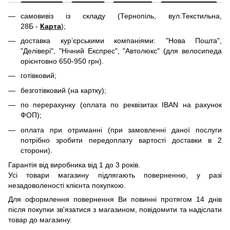
самовивіз із складу (Тернопіль, вул.Текстильна,
28Б -
Карта
);
доставка кур’єрськими компаніями: "Нова Пошта",
"Делівері", "Нічний Експрес", "Автолюкс" (для велосипеда
орієнтовно 650-950 грн).
готівковий;
безготівковий (на картку);
по перерахунку (оплата по реквізитах IBAN на рахунок
ФОП);
оплата при отриманні (при замовленні даної послуги
потрібно зробити передоплату вартості доставки в 2
сторони).
Гарантія від виробника від 1 до 3 років.
Усі товари магазину підлягають поверненню, у разі
незадоволеності клієнта покупкою.
Для оформлення повернення Ви повинні протягом 14 днів
після покупки зв'язатися з магазином, повідомити та надіслати
товар до магазину.