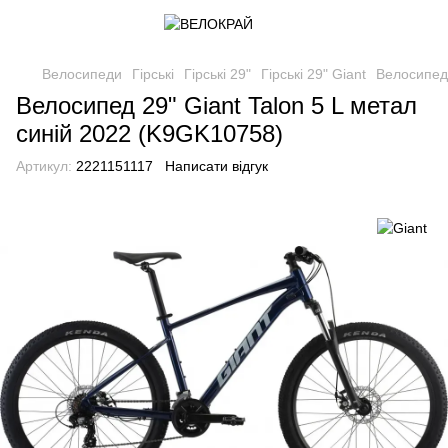
Велосипеди
Гірські
Гірські 29"
Гірські 29" Giant
Велосипед 
Велосипед 29" Giant Talon 5 L метал
синій 2022 (K9GK10758)
Артикул:
2221151117
Написати відгук