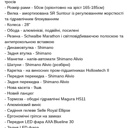
тросів
- Розмір рами - 50см (орієнтовно на зріст 165-185см)
- Вилка - амортизована SR Suntour із регулюванням жорсткості
та гідравлічним блокуванням
- Колеса - 28"
- Обода - алюмінієві, подвійні, посилені
- Резина - Schwalbe Marathon і світловідбиваючою полоскою та
антипрокольною вставкою
- Динамовтулка - Shimano
- Задня втулка - Shimano
- Манетки - напів-автомати Shimano Alivio
- Шатуни - Shimano Alivio (розбірні)
- Каретка - на виносних пром-підшипниках Hollowtech II
- Передня перекидка - Shimano Alivio
- Задня перекидка - Shimano Alivio
- Нова касета - 9шв.
- Новий ланцюг
- Тормоза - ободні гідравлічні Magura HS11
- Алюмінієвий виніс
- Сидіння гелеве Selle Royal Ellipse
- Ергономічні гріпси на замках
- Передня LED фара AXA Blueline 30
- Задня LED фара