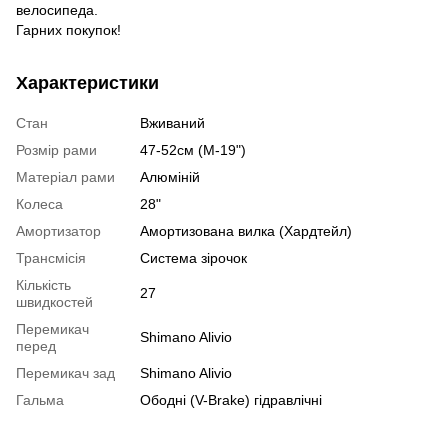
велосипеда.
Гарних покупок!
Характеристики
Стан
Вживаний
Розмір рами
47-52см (M-19")
Матеріал рами
Алюміній
Колеса
28"
Амортизатор
Амортизована вилка (Хардтейл)
Трансмісія
Система зірочок
Кількість
27
швидкостей
Перемикач
Shimano Alivio
перед
Перемикач зад
Shimano Alivio
Гальма
Ободні (V-Brake) гідравлічні