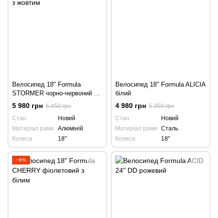
Велосипед 18" Formula
Велосипед 18" Formula ALICIA
STORMER чорно-червоний з
білий
жовтим
5 980 грн
4 980 грн
6 450 грн
5 350 грн
Стан
Новий
Стан
Новий
Матеріал рами
Алюміній
Матеріал рами
Сталь
Колеса
18"
Колеса
18"
−6%