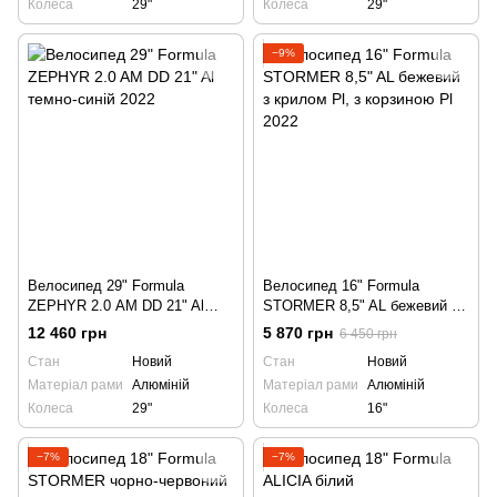
Колеса
29"
Колеса
29"
−9%
Велосипед 29" Formula
Велосипед 16" Formula
ZEPHYR 2.0 AM DD 21" Al
STORMER 8,5" AL бежевий з
темно-синій 2022
крилом Pl, з корзиною Pl 2022
12 460 грн
5 870 грн
6 450 грн
Стан
Новий
Стан
Новий
Матеріал рами
Алюміній
Матеріал рами
Алюміній
Колеса
29"
Колеса
16"
−7%
−7%