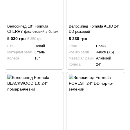
Велосипед 18" Formula
Велосипед Formula ACID 24"
CHERRY фіолетовий з білим
DD рожевий
5 030 грн
8 230 грн
5 350 грн
Стан
Новий
Стан
Новий
Матеріал рами
Сталь
Розмір рами
<40см (XS)
Колеса
18"
Матеріал рами
Алюміній
Колеса
24"