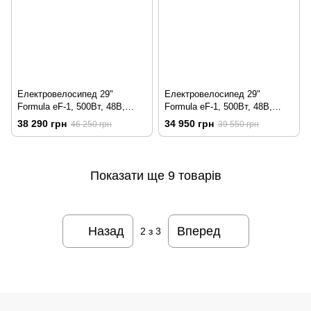
Електровелосипед 29"
Електровелосипед 29"
Formula eF-1, 500Вт, 48В,
Formula eF-1, 500Вт, 48В,
17.5Ач, сріблясто-чорний
12.5Ач, сріблясто-чорний
38 290 грн
34 950 грн
46 250 грн
39 550 грн
Показати ще 9 товарів
Назад
Вперед
2
з 3