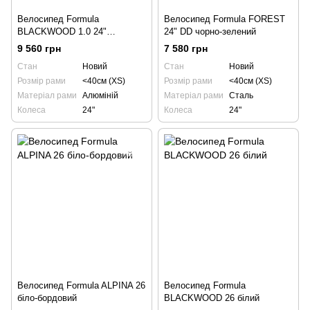
Велосипед Formula
Велосипед Formula FOREST
BLACKWOOD 1.0 24"
24" DD чорно-зелений
помаранчевий
9 560 грн
7 580 грн
Стан
Новий
Стан
Новий
Розмір рами
<40см (XS)
Розмір рами
<40см (XS)
Матеріал рами
Алюміній
Матеріал рами
Сталь
Колеса
24"
Колеса
24"
Велосипед Formula ALPINA 26
Велосипед Formula
біло-бордовий
BLACKWOOD 26 білий