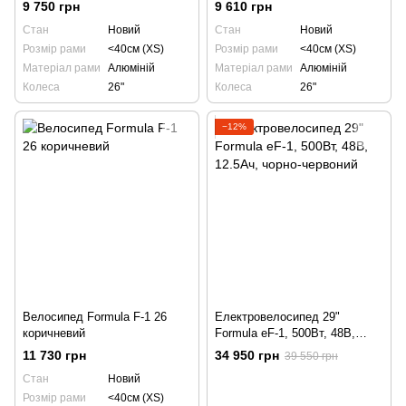
9 750 грн
9 610 грн
Стан
Новий
Стан
Новий
Розмір рами
<40см (XS)
Розмір рами
<40см (XS)
Матеріал рами
Алюміній
Матеріал рами
Алюміній
Колеса
26"
Колеса
26"
−12%
Велосипед Formula F-1 26
Електровелосипед 29"
коричневий
Formula eF-1, 500Вт, 48В,
12.5Ач, чорно-червоний
11 730 грн
34 950 грн
39 550 грн
Стан
Новий
Розмір рами
<40см (XS)