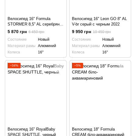
Велосипед 16" Formula
Велосипед 16" Leon GO 8" AL
STORMER 8,5" AL серебряно-
V-br серый с черным 2022
красный с крылом Pl 2021
5 870 грн
9 950 грн
6 450 грн
10 450 грн
Состояние
Новый
Состояние
Новый
Материал рамы
Алюминий
Материал рамы
Алюминий
Колеса
16"
Колеса
16"
−34%
−5%
Велосипед 16" RoyalBaby
Велосипед 18" Formula
SPACE SHUTTLE, черный
CREAM біло-аквамариновий