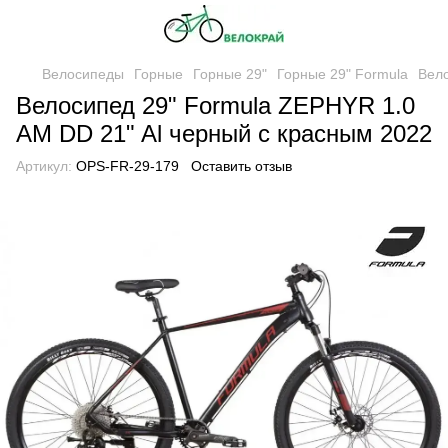
Велосипеды
Горные
Горные 29"
Горные 29" Formula
Вело
Велосипед 29" Formula ZEPHYR 1.0
AM DD 21" Al черный с красным 2022
Артикул:
OPS-FR-29-179
Оставить отзыв