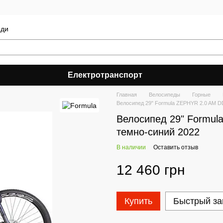
еди
Електротранспорт
Главная
Велосипеды
Горные
Велосипед 29" Formula ZEPHYR 2.0 AM DD
Велосипед 29" Formul
темно-синий 2022
В наличии
Оставить отзыв
12 460 грн
Купить
Быстрый за