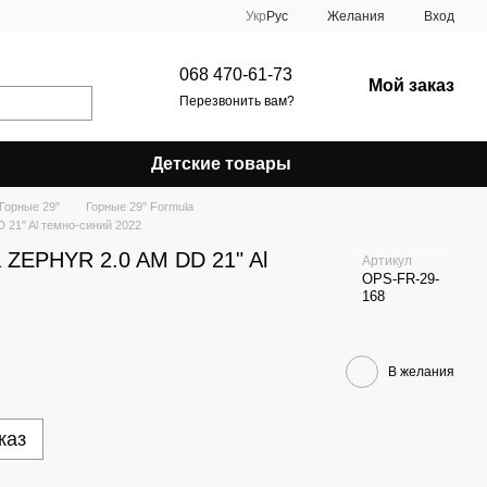
Укр
Рус
Желания
Вход
068 470-61-73
Мой заказ
Перезвонить вам?
Детские товары
Горные 29"
Горные 29" Formula
 21" Al темно-синий 2022
a ZEPHYR 2.0 AM DD 21" Al
Артикул
OPS-FR-29-
168
В желания
каз