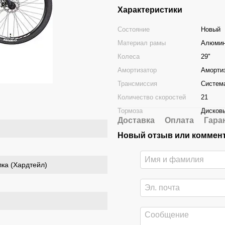
Характеристики
Состояние
Новый
Материал рамы
Алюмин
Колеса
29"
Амортизатор
Амортиз
Трансмиссия
Систем
Количество скоростей
21
Тормоза
Дисков
Доставка
Оплата
Гара
Новый отзыв или коммен
ка (Хардтейл)