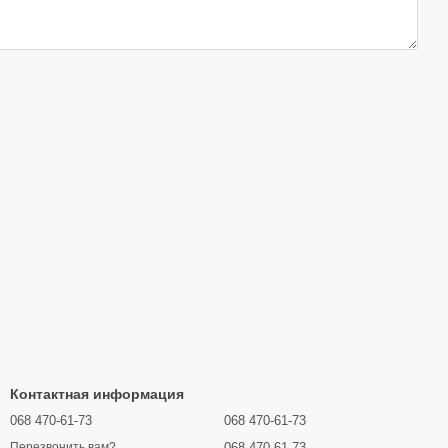
Контактная информация
068 470-61-73
068 470-61-73
068 470-61-73
Перезвонить вам?