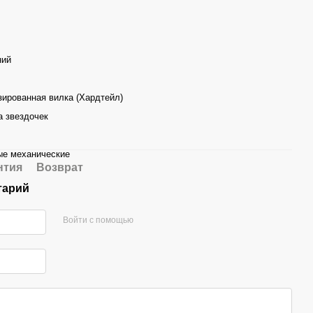
ий
ированная вилка (Хардтейл)
а звездочек
ые механические
нтия
Возврат
тарий
Войти с помощью